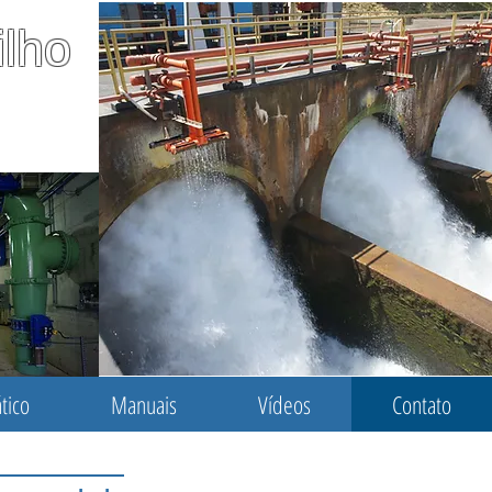
ilho
ica e
aulo
tico
Manuais
Vídeos
Contato