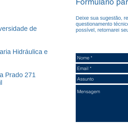
Formulário pa
Deixe sua sugestão, 
questionamento técnic
iversidade de
possível, retornarei se
ria Hidráulica e
da Prado 271
l