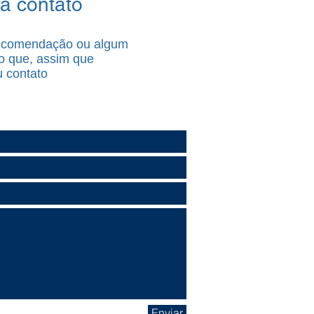
ra contato
recomendação ou algum
o que, assim que
u contato
Enviar