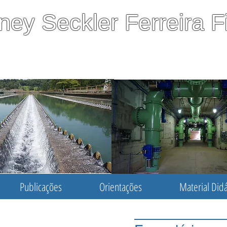
ney Seckler Ferreira F
essor Associado do Departamento de Engenharia Hidrául
iental da Escola Politécnica da Universidade de São P
Publicações
Orientações
Material Didá